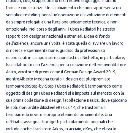
radiatori, così, si appropriano di un nuovo linguaggio, mutano
forma e consistenze. Un cambiamento che non rappresenta un
semplice restyling, bensì un’operazione di evoluzione di elementi
da sempre relegati a una funzione unicamente tecnica, e non
emozionale. Nel corso degli anni, Tubes Radiatori ha stretto
rapporti con designer nazionali e stranieri. L’idea di fondo
dell’azienda, ancora una volta, è stata quella di avviare un lavoro
di ricerca e sperimentazione, guidato da professionisti
riconosciuti in campo internazionale.Luca Nichetto, in particolare,
ha collaborato con l’azienda per la creazione deltermoventilatore
Astro, vincitore di premi come il German Design Award 2019,
mentreAlberto Medaha curato il design del pluripremiato
termoarredoStep-by-Step.Tubes Radiatori: il termoarredo come
oggetto di designTubes Radiatori si è imposta sul mercato con la
sua prima collezione di design, lacollezione Basics, dove spiccano
le soluzioni ardite diIxsteeleBasics 14, che trasforma il
termoarredo in vero e proprio elemento ornamentale. Una
raffinata rassegna di progetti particolarmente originali che
include anche ilradiatore Arkos, in acciaio, oKey, che eleva lo