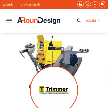
aziende
professionisti
ACCEDI