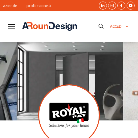
aziende
professionisti
ACCEDI