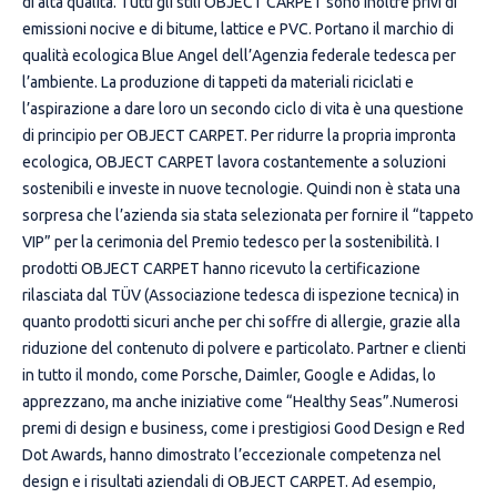
di alta qualità. Tutti gli stili OBJECT CARPET sono inoltre privi di
emissioni nocive e di bitume, lattice e PVC. Portano il marchio di
qualità ecologica Blue Angel dell’Agenzia federale tedesca per
l’ambiente. La produzione di tappeti da materiali riciclati e
l’aspirazione a dare loro un secondo ciclo di vita è una questione
di principio per OBJECT CARPET. Per ridurre la propria impronta
ecologica, OBJECT CARPET lavora costantemente a soluzioni
sostenibili e investe in nuove tecnologie. Quindi non è stata una
sorpresa che l’azienda sia stata selezionata per fornire il “tappeto
VIP” per la cerimonia del Premio tedesco per la sostenibilità. I
prodotti OBJECT CARPET hanno ricevuto la certificazione
rilasciata dal TÜV (Associazione tedesca di ispezione tecnica) in
quanto prodotti sicuri anche per chi soffre di allergie, grazie alla
riduzione del contenuto di polvere e particolato. Partner e clienti
in tutto il mondo, come Porsche, Daimler, Google e Adidas, lo
apprezzano, ma anche iniziative come “Healthy Seas”.Numerosi
premi di design e business, come i prestigiosi Good Design e Red
Dot Awards, hanno dimostrato l’eccezionale competenza nel
design e i risultati aziendali di OBJECT CARPET. Ad esempio,