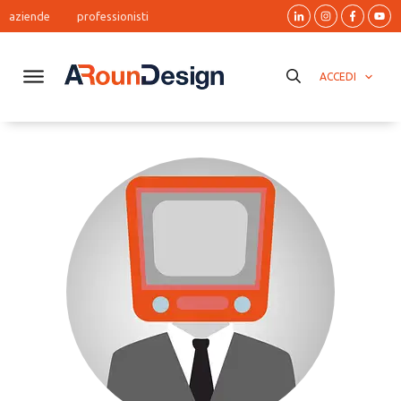
aziende
professionisti
ACCEDI