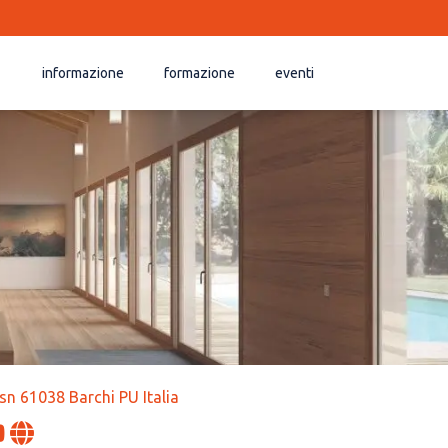
informazione
formazione
eventi
 sn 61038 Barchi PU Italia