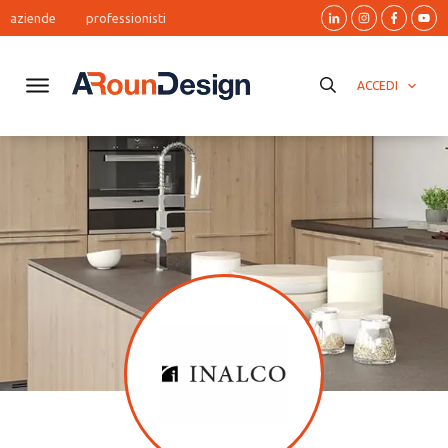
aziende
professionisti
ACCEDI