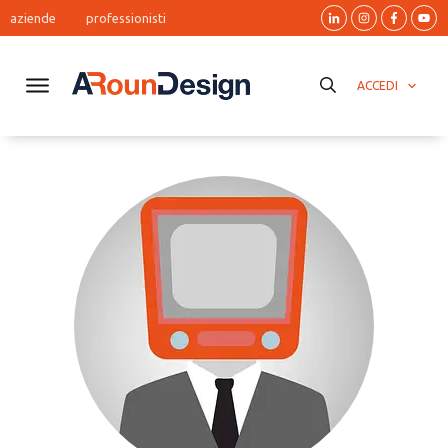
aziende
professionisti
ACCEDI