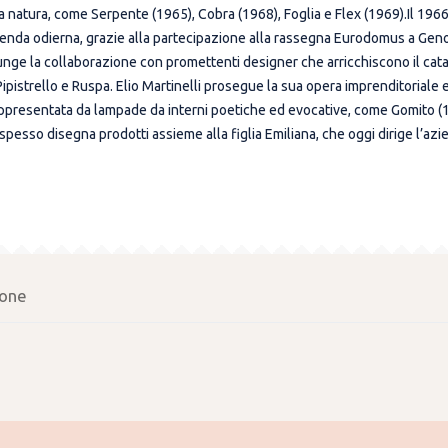
 natura, come Serpente (1965), Cobra (1968), Foglia e Flex (1969).Il 1966 
azienda odierna, grazie alla partecipazione alla rassegna Eurodomus a Geno
giunge la collaborazione con promettenti designer che arricchiscono il cata
pistrello e Ruspa. Elio Martinelli prosegue la sua opera imprenditoriale 
ppresentata da lampade da interni poetiche ed evocative, come Gomito (197
à spesso disegna prodotti assieme alla figlia Emiliana, che oggi dirige l’a
one