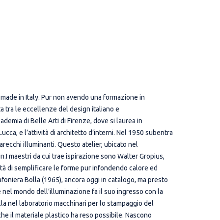
el made in Italy. Pur non avendo una formazione in
a tra le eccellenze del design italiano e
ademia di Belle Arti di Firenze, dove si laurea in
cca, e l’attività di architetto d’interni. Nel 1950 subentra
ecchi illuminanti. Questo atelier, ubicato nel
n.I maestri da cui trae ispirazione sono Walter Gropius,
ità di semplificare le forme pur infondendo calore ed
lafoniera Bolla (1965), ancora oggi in catalogo, ma presto
e nel mondo dell’illuminazione fa il suo ingresso con la
lla nel laboratorio macchinari per lo stampaggio del
he il materiale plastico ha reso possibile. Nascono