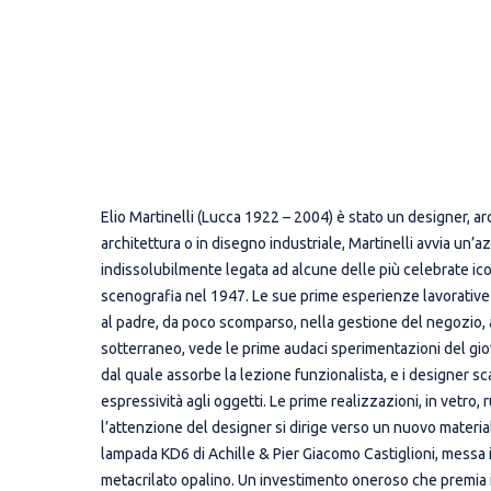
Elio Martinelli (Lucca 1922 – 2004) è stato un designer, ar
architettura o in disegno industriale, Martinelli avvia un’
indissolubilmente legata ad alcune delle più celebrate icone
scenografia nel 1947. Le sue prime esperienze lavorative lo 
al padre, da poco scomparso, nella gestione del negozio, 
sotterraneo, vede le prime audaci sperimentazioni del giov
dal quale assorbe la lezione funzionalista, e i designer s
espressività agli oggetti. Le prime realizzazioni, in vetro
l’attenzione del designer si dirige verso un nuovo material
lampada KD6 di Achille & Pier Giacomo Castiglioni, messa i
metacrilato opalino. Un investimento oneroso che premia il