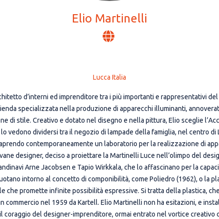
Elio Martinelli
Lucca Italia
chitetto d’interni ed imprenditore tra i più importanti e rappresentativi d
azienda specializzata nella produzione di apparecchi illuminanti, annoverat
 di stile. Creativo e dotato nel disegno e nella pittura, Elio sceglie l’Acc
vedono dividersi tra il negozio di lampade della famiglia, nel centro di Lu
aprendo contemporaneamente un laboratorio per la realizzazione di appar
ane designer, deciso a proiettare la Martinelli Luce nell’olimpo del desig
candinavi Arne Jacobsen e Tapio Wirkkala, che lo affascinano per la capac
, ruotano intorno al concetto di componibilità, come Poliedro (1962), o la p
e che promette infinite possibilità espressive. Si tratta della plastica, ch
n commercio nel 1959 da Kartell. Elio Martinelli non ha esitazioni, e insta
 coraggio del designer-imprenditore, ormai entrato nel vortice creativo c