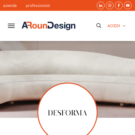
aziende
professionisti
ACCEDI