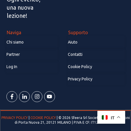
una nuova
lezione!
Naviga
Supporto
Chi siamo
Aiuto
Partner
Contatti
Log In
Cookie Policy
Privacy Policy
IT
PRIVACY POLICY
|
COOKIE POLICY
| ©
2026
Sfeera Srl Società Benefit - Bastioni
di Porta Nuova 21, 20121 MILANO | P.IVA E CF: IT12933590965