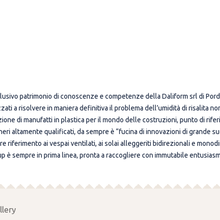
clusivo patrimonio di conoscenze e competenze della Daliform srl di Porde
alizzati a risolvere in maniera definitiva il problema dell’umidità di risali
one di manufatti in plastica per il mondo delle costruzioni, punto di rif
neri altamente qualificati, da sempre è “fucina di innovazioni di grande s
iferimento ai vespai ventilati, ai solai alleggeriti bidirezionali e monodirez
p è sempre in prima linea, pronta a raccogliere con immutabile entusiasm
llery