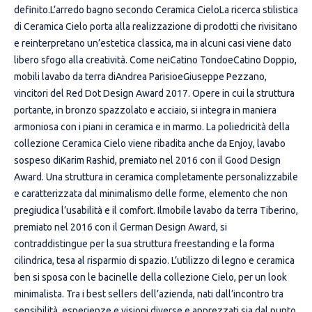
definito.L’arredo bagno secondo Ceramica CieloLa ricerca stilistica
di Ceramica Cielo porta alla realizzazione di prodotti che rivisitano
e reinterpretano un’estetica classica, ma in alcuni casi viene dato
libero sfogo alla creatività. Come neiCatino TondoeCatino Doppio,
mobili lavabo da terra diAndrea ParisioeGiuseppe Pezzano,
vincitori del Red Dot Design Award 2017. Opere in cui la struttura
portante, in bronzo spazzolato e acciaio, si integra in maniera
armoniosa con i piani in ceramica e in marmo. La poliedricità della
collezione Ceramica Cielo viene ribadita anche da Enjoy, lavabo
sospeso diKarim Rashid, premiato nel 2016 con il Good Design
Award. Una struttura in ceramica completamente personalizzabile
e caratterizzata dal minimalismo delle forme, elemento che non
pregiudica l’usabilità e il comfort. Ilmobile lavabo da terra Tiberino,
premiato nel 2016 con il German Design Award, si
contraddistingue per la sua struttura freestanding e la forma
cilindrica, tesa al risparmio di spazio. L’utilizzo di legno e ceramica
ben si sposa con le bacinelle della collezione Cielo, per un look
minimalista. Tra i best sellers dell’azienda, nati dall’incontro tra
sensibilità, esperienze e visioni diverse e apprezzati sia dal punto