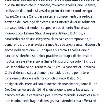
di vista stilistico che funzionale, troviamo lacollezione Le Giare,
realizzata daClaudio Silvestrine premiata con il Good Design
Award.Ceramica Cielo: dai sanitari ai complementi d’arredoLa
sezione del catalogo dedicata aisanitarioffre diverse soluzioni
perwcebidet, dai modelli sospesi o a pavimento fino ai vasi
monoblocco. Lalinea Shui, disegnata daPaolo D’Arrigo, è
caratterizzata da una eleganza classica e contemporanea, e
comprende, oltre ai lavabi e ai mobili da bagno, i sanitari disponibili
anche nella versione BIG, sospesa o a terra. Lacollezione di
sanitari Smileoffre soluzioni pratiche per bagni di dimensioni
ridotte, grazie allaversione Smile Mini, profonda solo 48 cm, o i
vasi monoblocco nel formato da 62 cm. La capacità di Ceramica
Cielo di donare stile a elementi considerati solo per la loro
funzione pratica è evidente con gli orinatoi Ball di 5.5
designstudio. Premiati con numerosi riconoscimenti, come il Red
Dot Design Award del 2014, si distinguono per la lavorazione
particolare della ceramica e per le forme morbide. Ceramica Cielo
non è soloarredo bagno di design, ma estende la sua offerta ad