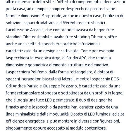
altre dimensioni dello stile. L’offerta di complementi e decorazioni
per la casa, ad esempio, comprendespecchi da paretedi varie
forme e dimensioni. Sorprende, anche in questo caso, l’utilizzo di
soluzioni capaci di adattarsi a differenti registri stilistici.
Lacollezione Arcadia, che comprende lavasca da bagno free
standing Cibelee ilmobile lavabo free standing Tiberino, offre
anche una scelta di specchiere pratiche e funzionali,
caratterizzate da un design accattivante. Come per esempio
laspecchiera telescopica Argo, di Studio APG, che rende la
dimensione geometrica elemento strutturale ed emotivo.
Laspecchiera Polifemo, dalla forma rettangolare, è dotata di
specchi ingranditori basculanti laterali, mentre lospecchio EOS-
Cdi Andrea Parisio e Giuseppe Pezzano, è caratterizzato da una
forma rettangolare stondata e sottolineata da un profilo in legno,
che alloggia una luce LED perimetrale. Il duo di designer ha
firmato anche lospecchio da parete Pan, caratterizzato da una
linea minimalista e dalla modularità. Dotato di LED luminosi ad alta
efficienza energetica, si può montare in diverse configurazioni,
singolarmente oppure accostato al modulo contenitore.