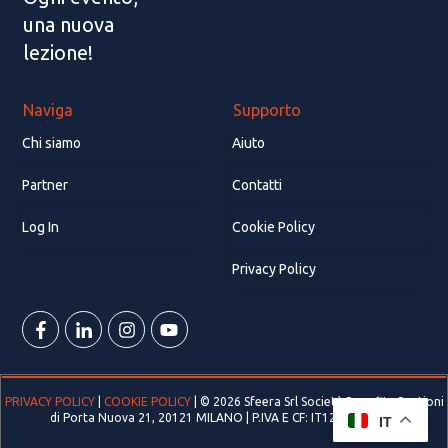
una nuova
lezione!
Naviga
Supporto
Chi siamo
Aiuto
Partner
Contatti
Log In
Cookie Policy
Privacy Policy
PRIVACY POLICY
|
COOKIE POLICY
| ©
2026
Sfeera Srl Società Benefit - Bastioni
di Porta Nuova 21, 20121 MILANO | P.IVA E CF: IT12933590965
IT